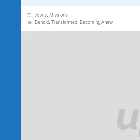
Jesus
,
Missions
Behold
,
Transformed: Becoming Anew