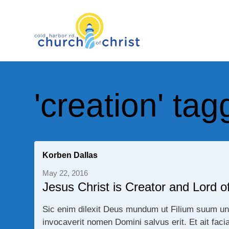
'creation' t
Korben Dallas
May 22, 2016
Jesus Christ is Creator and Lord of
Sic enim dilexit Deus mundum ut Filium suum un
invocaverit nomen Domini salvus erit. Et ait fa