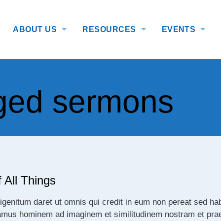
ABOUT US
RESOURCES
EVENTS
agged sermons
 All Things
igenitum daret ut omnis qui credit in eum non pereat sed 
ciamus hominem ad imaginem et similitudinem nostram et prae