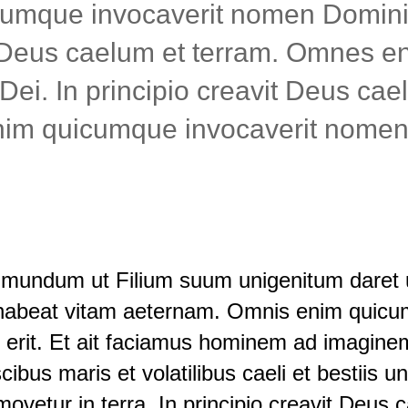
mque invocaverit nomen Domini s
t Deus caelum et terram. Omnes e
Dei. In principio creavit Deus cae
nim quicumque invocaverit nomen
 mundum ut Filium suum unigenitum daret u
habeat vitam aeternam. Omnis enim quicum
erit. Et ait faciamus hominem ad imaginem
cibus maris et volatilibus caeli et bestiis 
movetur in terra. In principio creavit Deus 