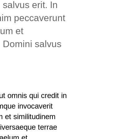
alvus erit. In
nim peccaverunt
lum et
 Domini salvus
t omnis qui credit in
que invocaverit
 et similitudinem
universaeque terrae
caelum et