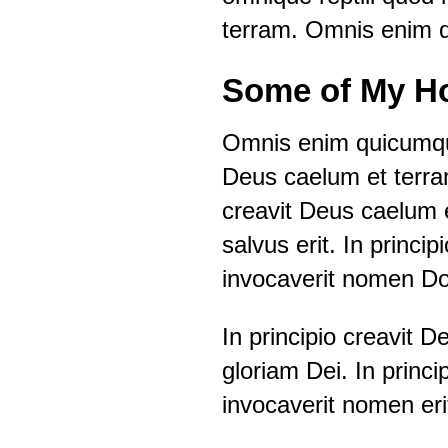
terram. Omnis enim q
Some of My H
Omnis enim quicumque 
Deus caelum et terra
creavit Deus caelum
salvus erit. In princ
invocaverit nomen Dom
In principio creavit
gloriam Dei. In prin
invocaverit nomen eri