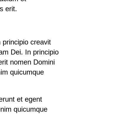
 erit.
principio creavit
m Dei. In principio
erit nomen Domini
enim quicumque
erunt et egent
 enim quicumque