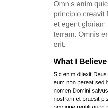
Omnis enim quicu
principio creavi
et egent gloriam 
terram. Omnis e
erit.
What I Believe
Sic enim dilexit Deus
eum non pereat sed 
nomen Domini salvus 
nostram et praesit pis
omnique reptili quod 